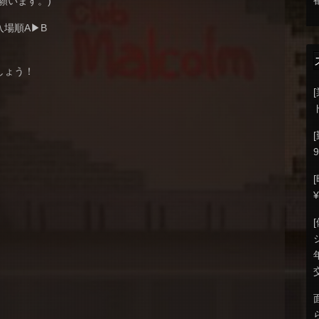
願います。)
場順A▶︎B
。
しょう！
9