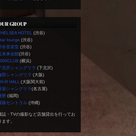
OUR GROUP
CHELSEA HOTEL
(渋谷)
tar lounge
(渋谷)
渋谷音楽堂
(渋谷)
近未来会館
(渋谷)
1000CLUB
(横浜)
下北沢シャングリラ
(下北沢)
梅田シャングリラ
(大阪)
H-R HALL
(大阪関大前)
新栄シャングリラ
(名古屋)
秘密
(福岡)
桜坂セントラル
(沖縄)
雑誌・TVの撮影など店舗貸出を行ってお
ります。