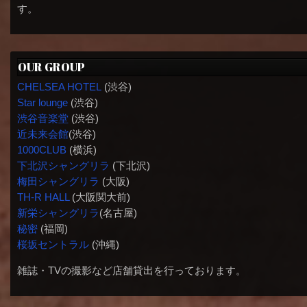
す。
OUR GROUP
CHELSEA HOTEL
(渋谷)
Star lounge
(渋谷)
渋谷音楽堂
(渋谷)
近未来会館
(渋谷)
1000CLUB
(横浜)
下北沢シャングリラ
(下北沢)
梅田シャングリラ
(大阪)
TH-R HALL
(大阪関大前)
新栄シャングリラ
(名古屋)
秘密
(福岡)
桜坂セントラル
(沖縄)
雑誌・TVの撮影など店舗貸出を行っております。