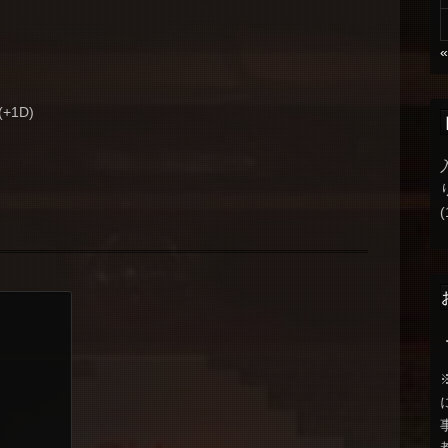
(+1D)
(