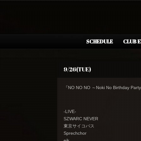
SCHEDULE
CLUB 
9/26(TUE)
『NO NO NO ～Noki No Birthday Par
-LIVE-
SZWARC NEVER
東京サイコパス
Sprechchor
eik