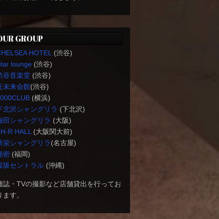
OUR GROUP
CHELSEA HOTEL
(渋谷)
tar lounge
(渋谷)
渋谷音楽堂
(渋谷)
近未来会館
(渋谷)
1000CLUB
(横浜)
下北沢シャングリラ
(下北沢)
梅田シャングリラ
(大阪)
H-R HALL
(大阪関大前)
新栄シャングリラ
(名古屋)
秘密
(福岡)
桜坂セントラル
(沖縄)
雑誌・TVの撮影など店舗貸出を行ってお
ります。