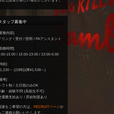
都合上設置が難しい場合がございます。
スタッフ募集中
[業務内容]
ドリンク / 受付 / 照明 / PAアシスタント
[勤務時間]
:00-15:00 / 15:00-23:00 / 23:00-6:00
[時給]
¥1,230～ (22時以降¥1,538～)
[備考]
シフト制 / 土日祝のみOK
年齢・経験不問 (高校生不可)
交通費支給あり / 昇給制度あり
面接をご希望の方は、
RECRUITページ
か
らご連絡お願いいたします。