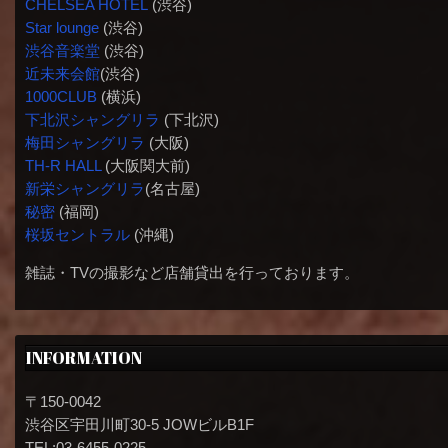
CHELSEA HOTEL
(渋谷)
Star lounge
(渋谷)
渋谷音楽堂
(渋谷)
近未来会館
(渋谷)
1000CLUB
(横浜)
下北沢シャングリラ
(下北沢)
梅田シャングリラ
(大阪)
TH-R HALL
(大阪関大前)
新栄シャングリラ
(名古屋)
秘密
(福岡)
桜坂セントラル
(沖縄)
雑誌・TVの撮影など店舗貸出を行っております。
INFORMATION
〒150-0042
渋谷区宇田川町30-5 JOWビルB1F
TEL:03-6455-0225