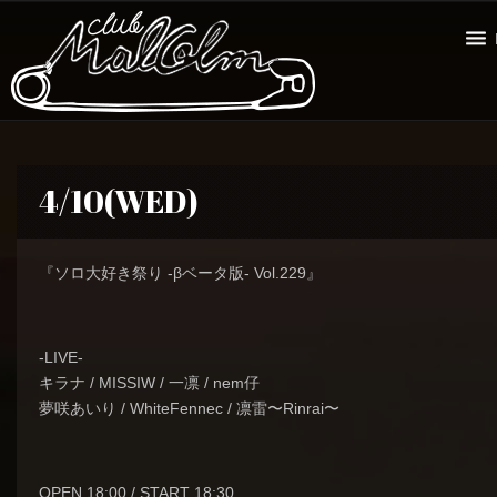
4/10(WED)
『ソロ大好き祭り -βベータ版- Vol.229』
-LIVE-
キラナ / MISSIW / 一凛 / nem仔
夢咲あいり / WhiteFennec / 凛雷〜Rinrai〜
OPEN 18:00 / START 18:30