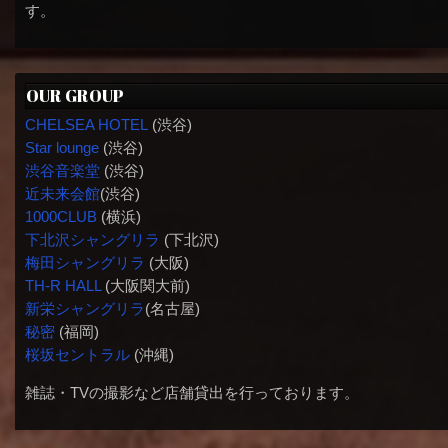
す。
OUR GROUP
CHELSEA HOTEL
(渋谷)
Star lounge
(渋谷)
渋谷音楽堂
(渋谷)
近未来会館
(渋谷)
1000CLUB
(横浜)
下北沢シャングリラ
(下北沢)
梅田シャングリラ
(大阪)
TH-R HALL
(大阪関大前)
新栄シャングリラ
(名古屋)
秘密
(福岡)
桜坂セントラル
(沖縄)
雑誌・TVの撮影など店舗貸出を行っております。