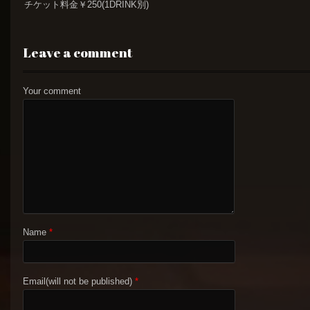
チケット料金￥250(1DRINK別)
Leave a comment
Your comment
Name
*
Email(will not be published)
*