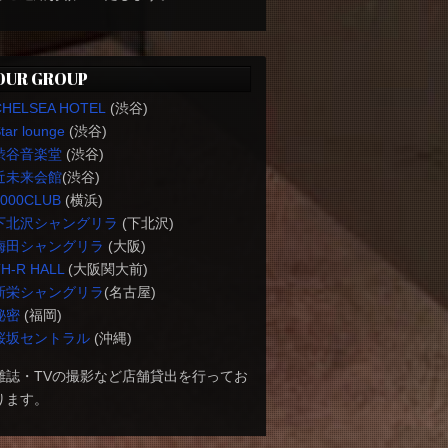
OUR GROUP
CHELSEA HOTEL
(渋谷)
tar lounge
(渋谷)
渋谷音楽堂
(渋谷)
近未来会館
(渋谷)
1000CLUB
(横浜)
下北沢シャングリラ
(下北沢)
梅田シャングリラ
(大阪)
H-R HALL
(大阪関大前)
新栄シャングリラ
(名古屋)
秘密
(福岡)
桜坂セントラル
(沖縄)
雑誌・TVの撮影など店舗貸出を行ってお
ります。