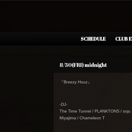
SCHEDULE
CLUB 
8/30(FRI) midnight
『Breezy Houz』
-DJ-
The Time Tunnel / PLANKTONS / soju
Miyajima / Chameleon T