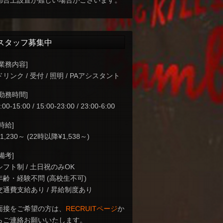
都合上設置が難しい場合がございます。
スタッフ募集中
[業務内容]
ドリンク / 受付 / 照明 / PAアシスタント
[勤務時間]
:00-15:00 / 15:00-23:00 / 23:00-6:00
[時給]
¥1,230～ (22時以降¥1,538～)
[備考]
シフト制 / 土日祝のみOK
年齢・経験不問 (高校生不可)
交通費支給あり / 昇給制度あり
面接をご希望の方は、
RECRUITページ
か
らご連絡お願いいたします。