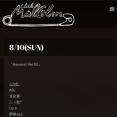
8/10(SUN)
『Asoviva! Ver.02』
-LIVE-
AD¡
甘宮要
ふぅ歌*ﾟ
Oz♭
夢喰ねむ