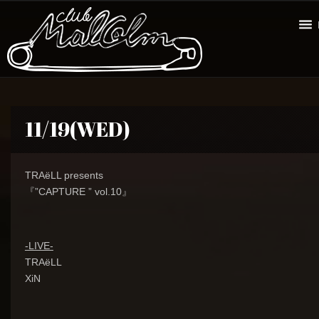
11/19(WED)
TRAëLL presents
『”CAPTURE ” vol.10』
-LIVE-
TRAëLL
XiN