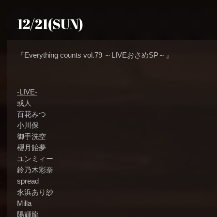
12/21(SUN)
『Everything counts vol.79 ～LIVEおさめSP～』
-LIVE-
或人
百花みつ
小川保
御手洗空
櫻月飴夢
ユンミィー
鈴乃木彩奈
spread
永浜あり紗
Milla
陽輝龍