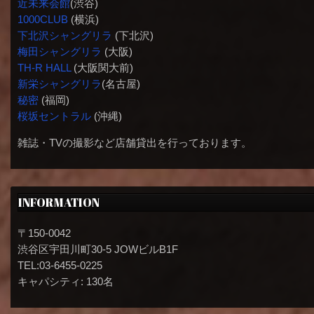
近未来会館
(渋谷)
1000CLUB
(横浜)
下北沢シャングリラ
(下北沢)
梅田シャングリラ
(大阪)
TH-R HALL
(大阪関大前)
新栄シャングリラ
(名古屋)
秘密
(福岡)
桜坂セントラル
(沖縄)
雑誌・TVの撮影など店舗貸出を行っております。
INFORMATION
〒150-0042
渋谷区宇田川町30-5 JOWビルB1F
TEL:03-6455-0225
キャパシティ: 130名