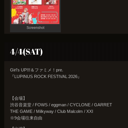
Screenshot
4/4(SAT)
Girl’s UP!!!＆ファミメ！pre.
『LUPINUS ROCK FESTIVAL 2026』
【会場】
渋谷音楽堂 / FOWS / eggman / CYCLONE / GARRET
THE GAME / Milkyway / Club Malcolm / XXI
※9会場往来自由