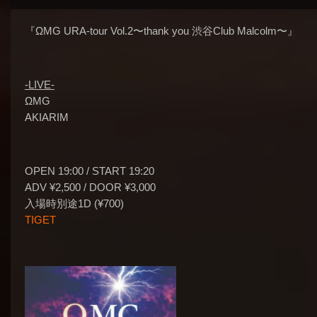
『ΩMG URA-tour Vol.2〜thank you 渋谷Club Malcolm〜』
-LIVE-
ΩMG
AKIARIM
OPEN 19:00 / START 19:20
ADV ¥2,500 / DOOR ¥3,000
入場時別途1D (¥700)
TIGET