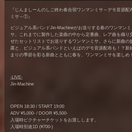
『じんましーんのしご終わ春合宿ワンマンミサ
～デモ音源配
ミサ～①』
ビジュアル系バンドJin-Machineがお送りする春のワンマンミ
サ。これまでに製作した楽曲の中から定番曲、レア曲を織り
ぜたセットリストでお送りするワンマンミサ。さらに新曲の
露と、ビジュアル系バンドといえばのデモ音源配布も！？新
まりの季節を彩る新曲とともに春を、ワンマンミサを楽しめ
-LIVE-
Jin-Machine
OPEN 18:30 / START 19:00
ADV ¥5,000- / DOOR ¥5,500-
入場時ピクチャーチケットをお渡しします。
入場時別途1D (¥700-)