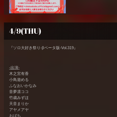
4/9(THU)
『ソロ大好き祭り-βベータ版-Vol.319』
-出演-
木之宮有香
小鳥遊める
ふなおいかなみ
音夢凛ココ
竹歳みずほ
天音まりか
アヤメアヤ
おばち