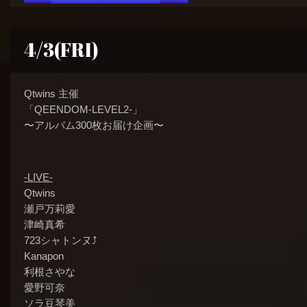
4/3(FRI)
Qtwins 主催
「QEENDOM-LEVEL2-」
〜アルバム300枚お届け企画〜
-LIVE-
Qtwins
瀬戸万莉愛
津崎真希
723シャトンヌ⤴︎
Kanapon
利根さやな
愛野可奈
ソラ豆琴美