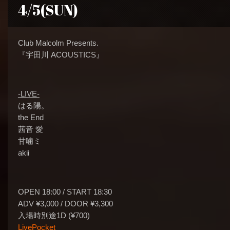
4/5(SUN)
Club Malcolm Presents.
『宇田川 ACOUSTICS』
-LIVE-
はる陽。
the End
茜音 愛
甘噛ミ
akii
OPEN 18:00 / START 18:30
ADV ¥3,000 / DOOR ¥3,300
入場時別途1D (¥700)
LivePocket