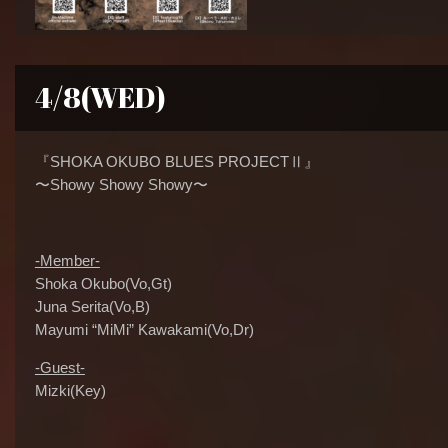
4/8(WED)
『SHOKA OKUBO BLUES PROJECTⅡ』
〜Showy Showy Showy〜
-Member-
Shoka Okubo(Vo,Gt)
Juna Serita(Vo,B)
Mayumi “MiMi” Kawakami(Vo,Dr)
-Guest-
Mizki(Key)