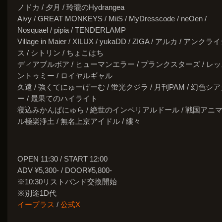
ノドカ / 夕月 / 玲瓏のHydrangea
Aivy / GREAT MONKEYS / MiiS / MyDresscode / neOen /
Nosquael / pipia / TENDERLAMP
Village in Maier / XILUX / yukaDD / ZIGA / アルカ / アンクラ
ス / シトリン / ちょこはち
ディアブルボア / ヒューマンエラー / プランクスターズ / レ
ントゥミー / ロイヤルギャル
久遠 / 強くてにゅーげーむ / 蛍光クジラ / 月刊PAM / 幻色シ
ー / 最果てのハイライト
寝込みかんぱにゅら / 絶世のインペリアルドール / 戦国アニ
ル極楽浄土 / 無名上京アイドル / 縷々
OPEN 11:30 / START 12:00
ADV ¥5,300- / DOOR¥5,800-
※10:30リストバンド交換開始
※別途1D代
イープラス
/
公式X