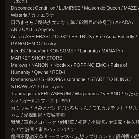
【出演】
Disconnect Cendrillon / LUMiRiSE / Maison de Queen / MAZE 
Wisteria / カノエラナ
日乃まそら / 魔法少女になり隊 / 82回目の終身刑 / AKARA /
AND CALL. / Anymo.
Aqilla / ASH FRAST / COX2 / ES-TRUS / Free Aqua Butterfly /
GANGDEMIC / husky
IneedS / IrisaVior / KONSOME+ / Lanaruta / MANATY /
MARKET SHOP STORE
Mellows / NANONI / Noctivix / POPPiNG EMO / Pulse of
Humanity / Qtwins / RED-I
Romansquall / SHiROPiA / soranone, / START TO BLING /
STRAWDAY / The Layers
Traumagier / VERITASERUM / Wagamama / yesAND / うた
zzz / ガールズフィスト!!!!GT
カミツキ / きみとバンド / はるちょん / モモカルテット / リス
ネコ / 愛探眼影 / 安城夢那
我我 / 革命メロイック / 紗耶華 / 初音 / 小原涼 / 太田家 / 長久
奈 / 辻 詩音 / 東京ハテナバナナ
魔訶不思議変革者 -デスデス- / 妄想レプリカント / 優利香 / 