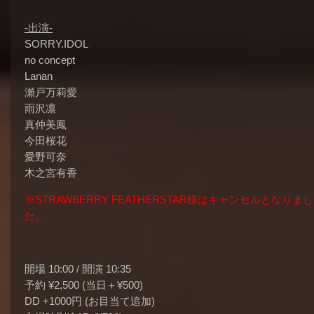
-出演-
SORRY.IDOL
no concept
Lanan
瀬戸万莉愛
雨沢凛
真仲美鳳
今田桜花
愛野可奈
木之宮有香
※STRAWBERRY FEATHERSTAR様はキャンセルとなりまし
た。
開場 10:00 / 開演 10:35
予約 ¥2,500 (当日＋¥500)
DD +1000円 (お目当て追加)