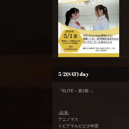
5/2(SAT) day
『ELITE – 第1期 -』
-出演-
アニノマス
トピアマルピピ少年団