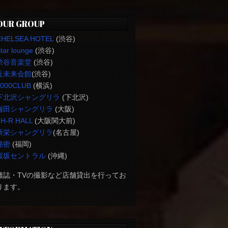
OUR GROUP
CHELSEA HOTEL
(渋谷)
tar lounge
(渋谷)
渋谷音楽堂
(渋谷)
近未来会館
(渋谷)
1000CLUB
(横浜)
下北沢シャングリラ
(下北沢)
梅田シャングリラ
(大阪)
H-R HALL
(大阪関大前)
新栄シャングリラ
(名古屋)
秘密
(福岡)
桜坂セントラル
(沖縄)
雑誌・TVの撮影など店舗貸出を行ってお
ります。