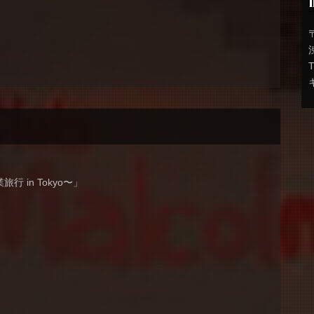
T
 in Tokyo〜」