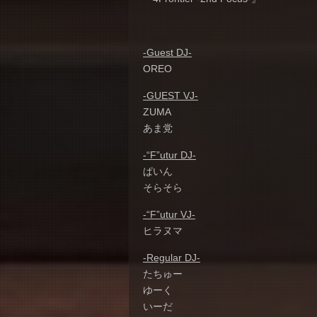
-Guest DJ-
OREO
-GUEST VJ-
ZUMA
あま党
-“F”utur DJ-
ぱいん
そらそら
-“F”utur VJ-
ヒラヌマ
-Regular DJ-
たちゅー
ゆーく
いーだ