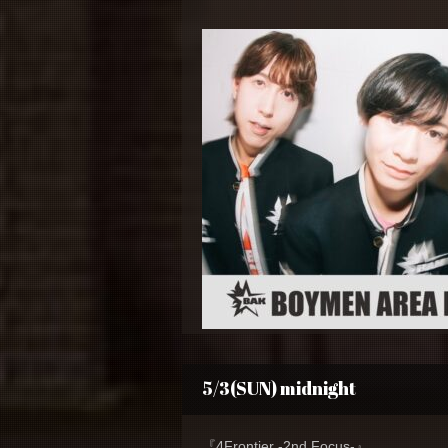
5/3(SUN) midnight
『4Frontier -2nd Focus-』