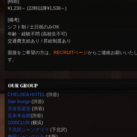
[時給]
¥1,230～ (22時以降¥1,538～)
[備考]
シフト制 / 土日祝のみOK
年齢・経験不問 (高校生不可)
交通費支給あり / 昇給制度あり
面接をご希望の方は、
RECRUITページ
からご連絡お願いいた
す。
OUR GROUP
CHELSEA HOTEL
(渋谷)
Star lounge
(渋谷)
渋谷音楽堂
(渋谷)
近未来会館
(渋谷)
1000CLUB
(横浜)
下北沢シャングリラ
(下北沢)
梅田シャングリラ
(大阪)