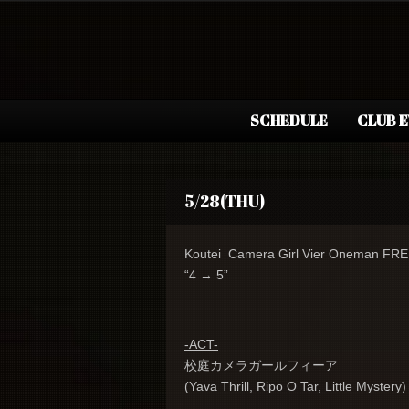
SCHEDULE
CLUB 
5/28(THU)
Koutei Camera Girl Vier Oneman FR
“4 → 5”
-ACT-
校庭カメラガールフィーア
(Yava Thrill, Ripo O Tar, Little Mystery)