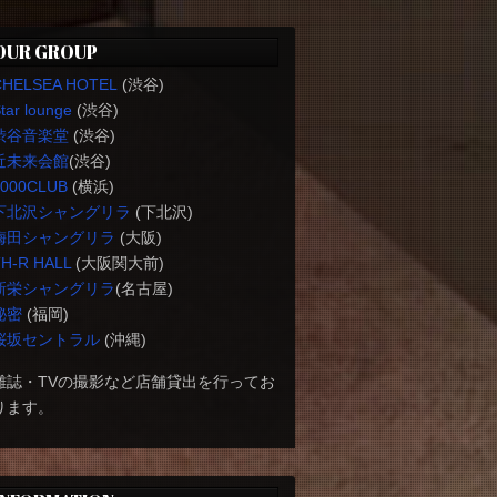
OUR GROUP
CHELSEA HOTEL
(渋谷)
tar lounge
(渋谷)
渋谷音楽堂
(渋谷)
近未来会館
(渋谷)
1000CLUB
(横浜)
下北沢シャングリラ
(下北沢)
梅田シャングリラ
(大阪)
H-R HALL
(大阪関大前)
新栄シャングリラ
(名古屋)
秘密
(福岡)
桜坂セントラル
(沖縄)
雑誌・TVの撮影など店舗貸出を行ってお
ります。