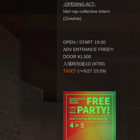
-OPENING ACT-
Idol rap collective intern
(Zinishie)
OPEN / START 19:00
ADV ENTRANCE FREE!!!
DOOR ¥1,500
入場時別途1D (¥700)
TIGET
(〜5/27 23:59)