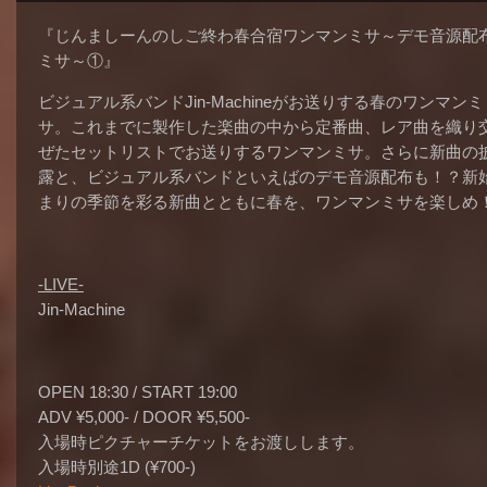
『じんましーんのしご終わ春合宿ワンマンミサ
～デモ音源配
ミサ～①』
ビジュアル系バンドJin-Machineがお送りする春のワンマンミ
サ。これまでに製作した楽曲の中から定番曲、レア曲を織り
ぜたセットリストでお送りするワンマンミサ。さらに新曲の
露と、ビジュアル系バンドといえばのデモ音源配布も！？新
まりの季節を彩る新曲とともに春を、ワンマンミサを楽しめ
-LIVE-
Jin-Machine
OPEN 18:30 / START 19:00
ADV ¥5,000- / DOOR ¥5,500-
入場時ピクチャーチケットをお渡しします。
入場時別途1D (¥700-)