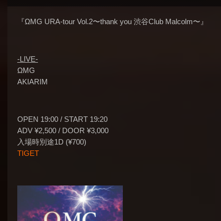
『ΩMG URA-tour Vol.2〜thank you 渋谷Club Malcolm〜』
-LIVE-
ΩMG
AKIARIM
OPEN 19:00 / START 19:20
ADV ¥2,500 / DOOR ¥3,000
入場時別途1D (¥700)
TIGET