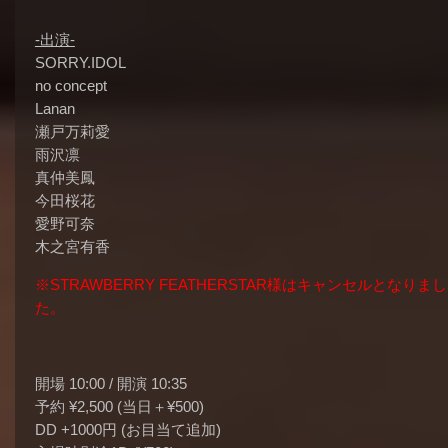
-出演-
SORRY.IDOL
no concept
Lanan
瀬戸万莉愛
雨沢凛
真仲美鳳
今田桜花
愛野可奈
木之宮有香
※STRAWBERRY FEATHERSTAR様はキャンセルとなりまし
た。
開場 10:00 / 開演 10:35
予約 ¥2,500 (当日＋¥500)
DD +1000円 (お目当て追加)