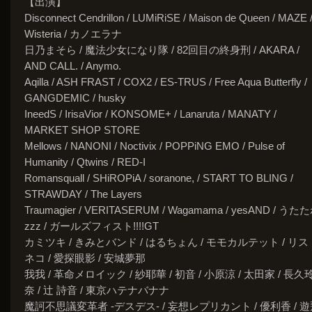
【出演】
Disconnect Cendrillon / LUMiRiSE / Maison de Queen / MAZE 
Wisteria / カノエラナ
日乃まそら / 魔法少女になり隊 / 82回目の終身刑 / AKARA /
AND CALL. / Anymo.
Aqilla / ASH FRAST / COX2 / ES-TRUS / Free Aqua Butterfly /
GANGDEMIC / husky
IneedS / IrisaVior / KONSOME+ / Lanaruta / MANATY /
MARKET SHOP STORE
Mellows / NANONI / Noctivix / POPPiNG EMO / Pulse of
Humanity / Qtwins / RED-I
Romansquall / SHiROPiA / soranone, / START TO BLING /
STRAWDAY / The Layers
Traumagier / VERITASERUM / Wagamama / yesAND / うた
zzz / ガールズフィスト!!!!GT
カミツキ / きみとバンド / はるちょん / モモカルテット / リス
ネコ / 愛探眼影 / 安城夢那
我我 / 革命メロイック / 紗耶華 / 初音 / 小原涼 / 太田家 / 長久
奈 / 辻 詩音 / 東京ハテナバナナ
魔訶不思議変革者 -デスデス- / 妄想レプリカント / 優利香 / 