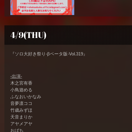
4/9(THU)
『ソロ大好き祭り-βベータ版-Vol.319』
-出演-
木之宮有香
小鳥遊める
ふなおいかなみ
音夢凛ココ
竹歳みずほ
天音まりか
アヤメアヤ
おばち