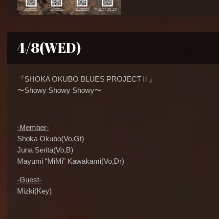
4/8(WED)
『SHOKA OKUBO BLUES PROJECTⅡ』
〜Showy Showy Showy〜
-Member-
Shoka Okubo(Vo,Gt)
Juna Serita(Vo,B)
Mayumi “MiMi” Kawakami(Vo,Dr)
-Guest-
Mizki(Key)