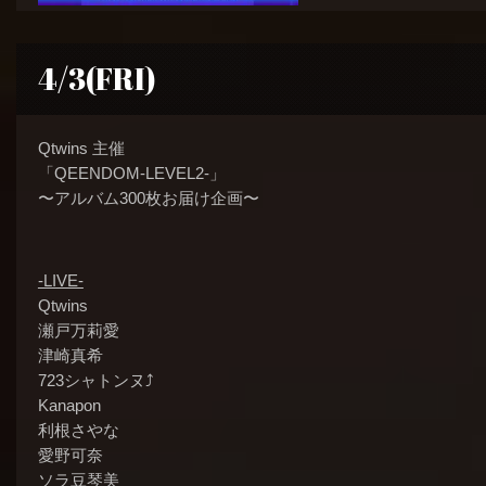
4/3(FRI)
Qtwins 主催
「QEENDOM-LEVEL2-」
〜アルバム300枚お届け企画〜
-LIVE-
Qtwins
瀬戸万莉愛
津崎真希
723シャトンヌ⤴︎
Kanapon
利根さやな
愛野可奈
ソラ豆琴美