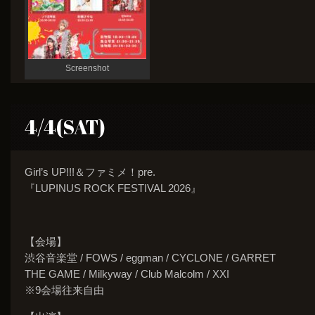
Screenshot
4/4(SAT)
Girl’s UP!!!＆ファミメ！pre.
『LUPINUS ROCK FESTIVAL 2026』
【会場】
渋谷音楽堂 / FOWS / eggman / CYCLONE / GARRET
THE GAME / Milkyway / Club Malcolm / XXI
※9会場往来自由