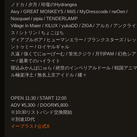
ノドカ / 夕月 / 玲瓏のHydrangea
Aivy / GREAT MONKEYS / MiiS / MyDresscode / neOen /
Nosquael / pipia / TENDERLAMP
Village in Maier / XILUX / yukaDD / ZIGA / アルカ / アンクラ
ス / シトリン / ちょこはち
ディアブルボア / ヒューマンエラー / プランクスターズ / レ
ントゥミー / ロイヤルギャル
久遠 / 強くてにゅーげーむ / 蛍光クジラ / 月刊PAM / 幻色シ
ー / 最果てのハイライト
寝込みかんぱにゅら / 絶世のインペリアルドール / 戦国アニ
ル極楽浄土 / 無名上京アイドル / 縷々
OPEN 11:30 / START 12:00
ADV ¥5,300- / DOOR¥5,800-
※10:30リストバンド交換開始
※別途1D代
イープラス
/
公式X