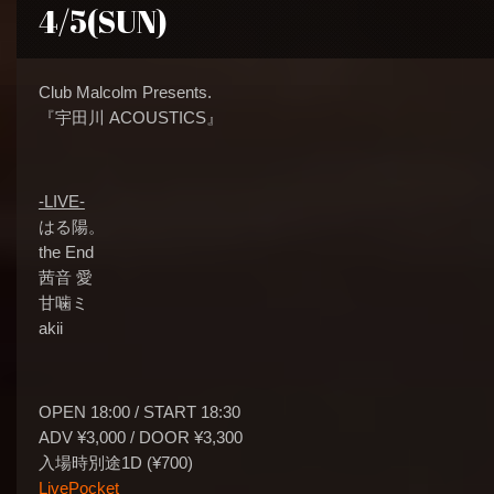
4/5(SUN)
Club Malcolm Presents.
『宇田川 ACOUSTICS』
-LIVE-
はる陽。
the End
茜音 愛
甘噛ミ
akii
OPEN 18:00 / START 18:30
ADV ¥3,000 / DOOR ¥3,300
入場時別途1D (¥700)
LivePocket