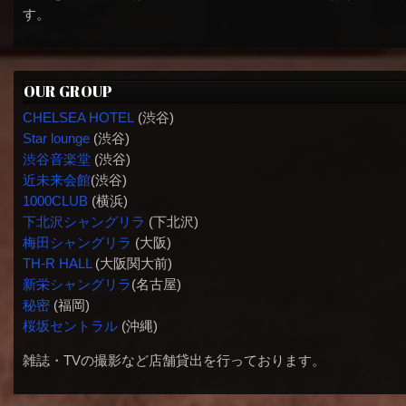
す。
OUR GROUP
CHELSEA HOTEL
(渋谷)
Star lounge
(渋谷)
渋谷音楽堂
(渋谷)
近未来会館
(渋谷)
1000CLUB
(横浜)
下北沢シャングリラ
(下北沢)
梅田シャングリラ
(大阪)
TH-R HALL
(大阪関大前)
新栄シャングリラ
(名古屋)
秘密
(福岡)
桜坂セントラル
(沖縄)
雑誌・TVの撮影など店舗貸出を行っております。