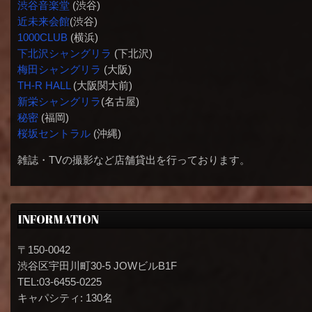
渋谷音楽堂
(渋谷)
近未来会館
(渋谷)
1000CLUB
(横浜)
下北沢シャングリラ
(下北沢)
梅田シャングリラ
(大阪)
TH-R HALL
(大阪関大前)
新栄シャングリラ
(名古屋)
秘密
(福岡)
桜坂セントラル
(沖縄)
雑誌・TVの撮影など店舗貸出を行っております。
INFORMATION
〒150-0042
渋谷区宇田川町30-5 JOWビルB1F
TEL:03-6455-0225
キャパシティ: 130名