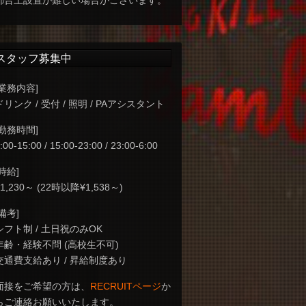
都合上設置が難しい場合がございます。
スタッフ募集中
[業務内容]
ドリンク / 受付 / 照明 / PAアシスタント
[勤務時間]
:00-15:00 / 15:00-23:00 / 23:00-6:00
[時給]
¥1,230～ (22時以降¥1,538～)
[備考]
シフト制 / 土日祝のみOK
年齢・経験不問 (高校生不可)
交通費支給あり / 昇給制度あり
面接をご希望の方は、
RECRUITページ
か
らご連絡お願いいたします。