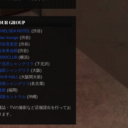
OUR GROUP
CHELSEA HOTEL
(渋谷)
tar lounge
(渋谷)
渋谷音楽堂
(渋谷)
近未来会館
(渋谷)
1000CLUB
(横浜)
下北沢シャングリラ
(下北沢)
梅田シャングリラ
(大阪)
H-R HALL
(大阪関大前)
新栄シャングリラ
(名古屋)
秘密
(福岡)
桜坂セントラル
(沖縄)
雑誌・TVの撮影など店舗貸出を行ってお
ります。