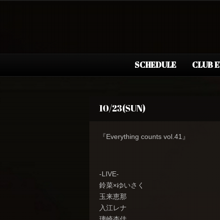
SCHEDULE
CLUB 
10/23(SUN)
『Everything counts vol.41』
-LIVE-
鈴菜×ゆいさく
玉来恵那
入江レナ
璃崎杏佳