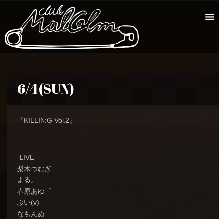
6/4(SUN)
『KILLIN:G Vol.2』
-LIVE-
梨木つむぎ
よる。
春原あゆ゜
ぶい(v)
なもんぬ