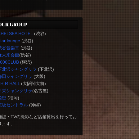
OUR GROUP
CHELSEA HOTEL
(渋谷)
tar lounge
(渋谷)
渋谷音楽堂
(渋谷)
近未来会館
(渋谷)
1000CLUB
(横浜)
下北沢シャングリラ
(下北沢)
梅田シャングリラ
(大阪)
H-R HALL
(大阪関大前)
新栄シャングリラ
(名古屋)
秘密
(福岡)
桜坂セントラル
(沖縄)
雑誌・TVの撮影など店舗貸出を行ってお
ります。