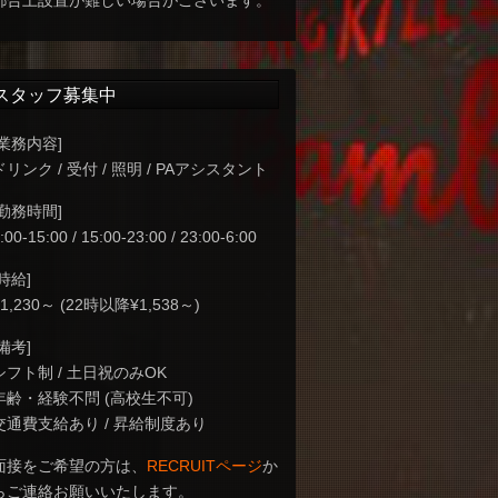
都合上設置が難しい場合がございます。
スタッフ募集中
[業務内容]
ドリンク / 受付 / 照明 / PAアシスタント
[勤務時間]
:00-15:00 / 15:00-23:00 / 23:00-6:00
[時給]
¥1,230～ (22時以降¥1,538～)
[備考]
シフト制 / 土日祝のみOK
年齢・経験不問 (高校生不可)
交通費支給あり / 昇給制度あり
面接をご希望の方は、
RECRUITページ
か
らご連絡お願いいたします。