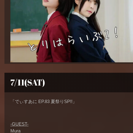
7/11(SAT)
「でぃすあに EP.83 夏祭りSP!!」
-GUEST-
Mura