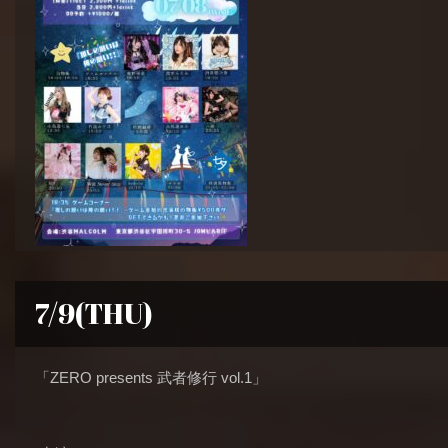
7/9(THU)
「ZERO presents 武者修行 vol.1」