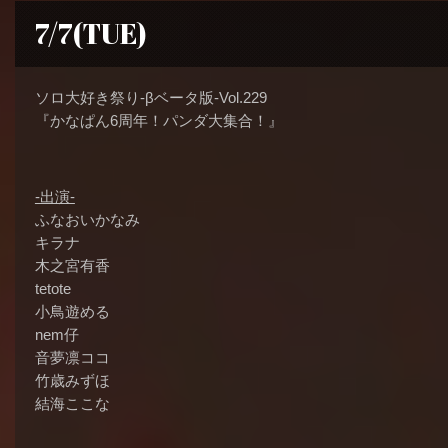
7/7(TUE)
ソロ大好き祭り-βベータ版-Vol.229
『かなぱん6周年！パンダ大集合！』
-出演-
ふなおいかなみ
キラナ
木之宮有香
tetote
小鳥遊める
nem仔
音夢凛ココ
竹歳みずほ
結海ここな