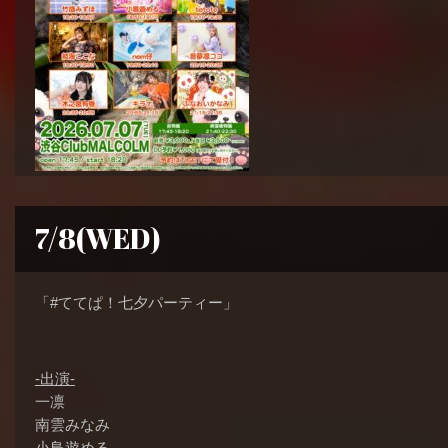
7/8(WED)
「#ててぱ！七夕パーティー」
-出演-
一凛
南雲みなみ
小鳥遊める