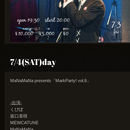
7/4(SAT)day
MaNaMaNa presents「MarkParty! vol.6」
-出演-
くぴぽ
坂口喜咲
MEWCATUNE
MaNaMaNa