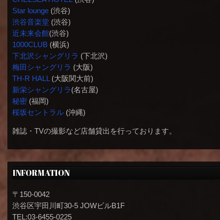
Star lounge
(渋谷)
渋谷音楽堂
(渋谷)
近未来会館
(渋谷)
1000CLUB
(横浜)
下北沢シャングリラ
(下北沢)
梅田シャングリラ
(大阪)
TH-R HALL
(大阪関大前)
新栄シャングリラ
(名古屋)
秘密
(福岡)
桜坂セントラル
(沖縄)
雑誌・TVの撮影など店舗貸出を行っております。
INFORMATION
〒150-0042
渋谷区宇田川町30-5 JOWビルB1F
TEL:03-6455-0225