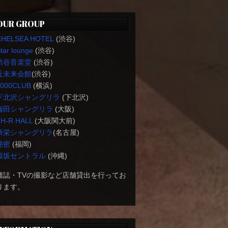
OUR GROUP
CHELSEA HOTEL
(渋谷)
tar lounge
(渋谷)
渋谷音楽堂
(渋谷)
近未来会館
(渋谷)
1000CLUB
(横浜)
下北沢シャングリラ
(下北沢)
梅田シャングリラ
(大阪)
H-R HALL
(大阪関大前)
新栄シャングリラ
(名古屋)
秘密
(福岡)
桜坂セントラル
(沖縄)
雑誌・TVの撮影など店舗貸出を行ってお
ります。