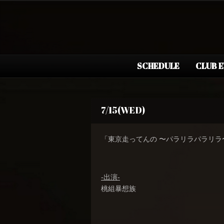
SCHEDULE
CLUB 
7/15(WED)
「東京走ってんの 〜パラリラパラリラ
-出演-
桃組暴想族