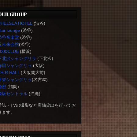
OUR GROUP
CHELSEA HOTEL
(渋谷)
tar lounge
(渋谷)
渋谷音楽堂
(渋谷)
近未来会館
(渋谷)
1000CLUB
(横浜)
下北沢シャングリラ
(下北沢)
梅田シャングリラ
(大阪)
H-R HALL
(大阪関大前)
新栄シャングリラ
(名古屋)
秘密
(福岡)
桜坂セントラル
(沖縄)
雑誌・TVの撮影など店舗貸出を行ってお
ります。