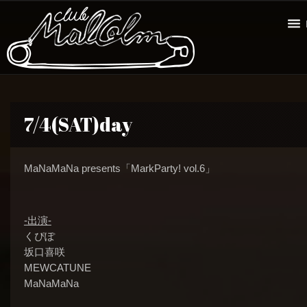
7/4(SAT)day
MaNaMaNa presents「MarkParty! vol.6」
-出演-
くぴぽ
坂口喜咲
MEWCATUNE
MaNaMaNa