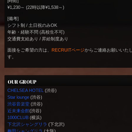
[時給]
¥1,230～ (22時以降¥1,538～)
[備考]
シフト制 / 土日祝のみOK
年齢・経験不問 (高校生不可)
交通費支給あり / 昇給制度あり
面接をご希望の方は、
RECRUITページ
からご連絡お願いいた
す。
OUR GROUP
CHELSEA HOTEL
(渋谷)
Star lounge
(渋谷)
渋谷音楽堂
(渋谷)
近未来会館
(渋谷)
1000CLUB
(横浜)
下北沢シャングリラ
(下北沢)
梅田シャングリラ
(大阪)