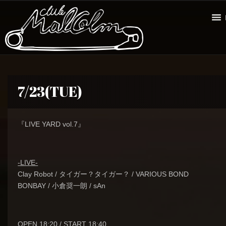
7/23(TUE)
『LIVE YARD vol.7』
-LIVE-
Clay Robot / タイガー？タイガー？ / VARIOUS BOND
BONBAY / 小倉奨一朗 / sAn
OPEN 18:20 / START 18:40