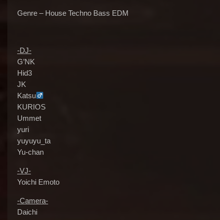
Genre – House Techno Bass EDM
-DJ-
G’NK
Hid3
JK
Katsu
KURIOS
Ummet
yuri
yuyuyu_ta
Yu-chan
-VJ-
Yoichi Emoto
-Camera-
Daichi