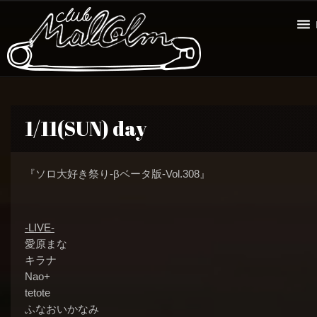
1/11(SUN) day
『ソロ大好き祭り-βベータ版-Vol.308』
-LIVE-
愛原まな
キラナ
Nao+
tetote
ふなおいかなみ