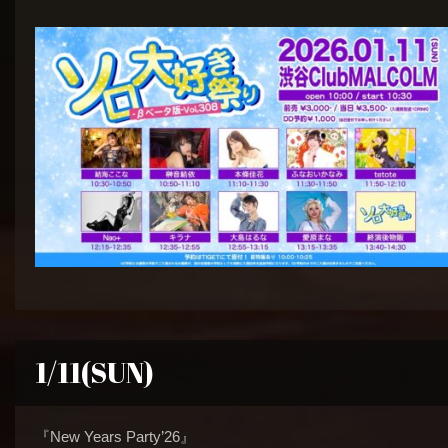
1/11(SUN)
『New Years Party’26』