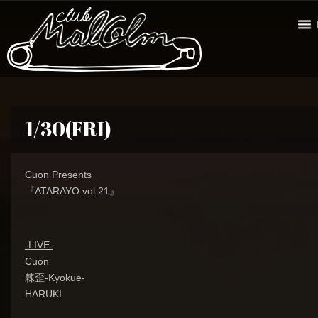
1/30(FRI)
Cuon Presents
『ATARAYO vol.21』
-LIVE-
Cuon
棘歪-Kyokue-
HARUKI