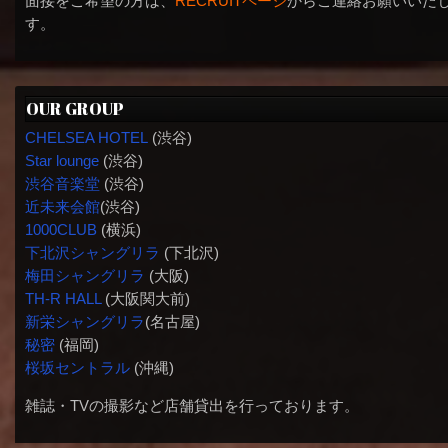
面接をご希望の方は、
RECRUITページ
からご連絡お願いいた
す。
OUR GROUP
CHELSEA HOTEL
(渋谷)
Star lounge
(渋谷)
渋谷音楽堂
(渋谷)
近未来会館
(渋谷)
1000CLUB
(横浜)
下北沢シャングリラ
(下北沢)
梅田シャングリラ
(大阪)
TH-R HALL
(大阪関大前)
新栄シャングリラ
(名古屋)
秘密
(福岡)
桜坂セントラル
(沖縄)
雑誌・TVの撮影など店舗貸出を行っております。