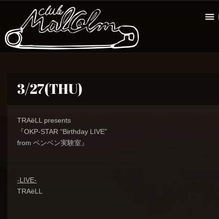
3/27(THU)
TRAëLL presents
『OKP-STAR “Birthday LIVE”
from ベンベン実験室』
-LIVE-
TRAëLL