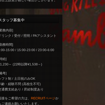
都合上設置が難しい場合がございます。
スタッフ募集中
[業務内容]
ドリンク / 受付 / 照明 / PAアシスタント
[勤務時間]
:00-15:00 / 15:00-23:00 / 23:00-6:00
[時給]
¥1,230～ (22時以降¥1,538～)
[備考]
シフト制 / 土日祝のみOK
年齢・経験不問 (高校生不可)
交通費支給あり / 昇給制度あり
面接をご希望の方は、
RECRUITページ
か
らご連絡お願いいたします。