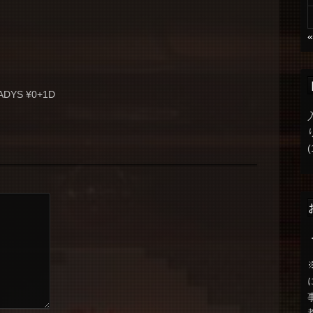
LADYS ¥0+1D
(