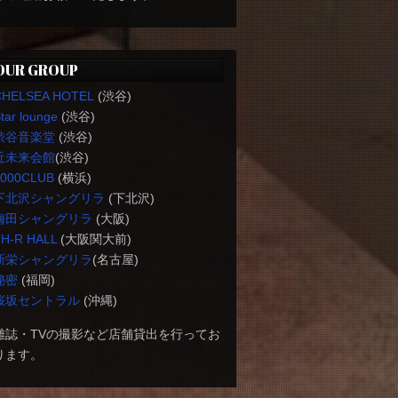
OUR GROUP
CHELSEA HOTEL
(渋谷)
tar lounge
(渋谷)
渋谷音楽堂
(渋谷)
近未来会館
(渋谷)
1000CLUB
(横浜)
下北沢シャングリラ
(下北沢)
梅田シャングリラ
(大阪)
H-R HALL
(大阪関大前)
新栄シャングリラ
(名古屋)
秘密
(福岡)
桜坂セントラル
(沖縄)
雑誌・TVの撮影など店舗貸出を行ってお
ります。