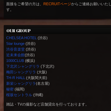
面接をご希望の方は、
RECRUITページ
からご連絡お願いいた
す。
OUR GROUP
CHELSEA HOTEL
(渋谷)
Star lounge
(渋谷)
渋谷音楽堂
(渋谷)
近未来会館
(渋谷)
1000CLUB
(横浜)
下北沢シャングリラ
(下北沢)
梅田シャングリラ
(大阪)
TH-R HALL
(大阪関大前)
新栄シャングリラ
(名古屋)
秘密
(福岡)
桜坂セントラル
(沖縄)
雑誌・TVの撮影など店舗貸出を行っております。