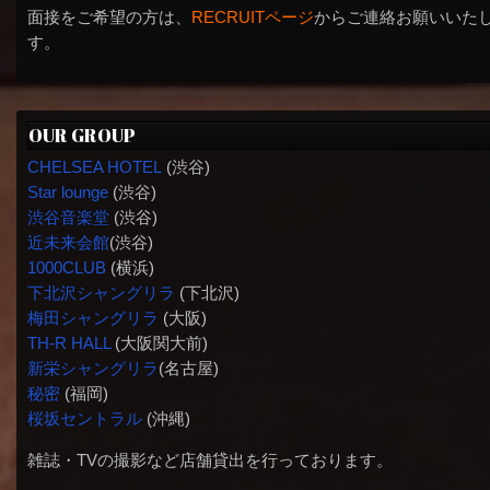
面接をご希望の方は、
RECRUITページ
からご連絡お願いいた
す。
OUR GROUP
CHELSEA HOTEL
(渋谷)
Star lounge
(渋谷)
渋谷音楽堂
(渋谷)
近未来会館
(渋谷)
1000CLUB
(横浜)
下北沢シャングリラ
(下北沢)
梅田シャングリラ
(大阪)
TH-R HALL
(大阪関大前)
新栄シャングリラ
(名古屋)
秘密
(福岡)
桜坂セントラル
(沖縄)
雑誌・TVの撮影など店舗貸出を行っております。