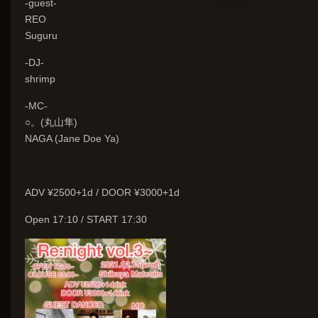
-guest-
REO
Suguru
-DJ-
shrimp
-MC-
○。(丸山隼)
NAGA (Jane Doe Ya)
ADV ¥2500+1d / DOOR ¥3000+1d
Open 17:10 / START 17:30