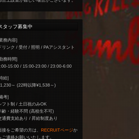
都合上設置が難しい場合がございます。
スタッフ募集中
[業務内容]
ドリンク / 受付 / 照明 / PAアシスタント
[勤務時間]
:00-15:00 / 15:00-23:00 / 23:00-6:00
[時給]
¥1,230～ (22時以降¥1,538～)
[備考]
シフト制 / 土日祝のみOK
年齢・経験不問 (高校生不可)
交通費支給あり / 昇給制度あり
面接をご希望の方は、
RECRUITページ
か
らご連絡お願いいたします。