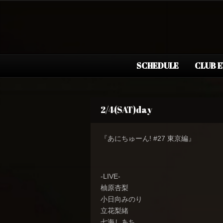
SCHEDULE
CLUB 
2/4(SAT)day
『あにちゅーん! #27 東京編』
-LIVE-
柚原杏梨
小日向みのり
立花梨緒
七海しあち。