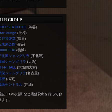
OUR GROUP
CHELSEA HOTEL
(渋谷)
tar lounge
(渋谷)
渋谷音楽堂
(渋谷)
近未来会館
(渋谷)
1000CLUB
(横浜)
下北沢シャングリラ
(下北沢)
梅田シャングリラ
(大阪)
H-R HALL
(大阪関大前)
新栄シャングリラ
(名古屋)
秘密
(福岡)
桜坂セントラル
(沖縄)
雑誌・TVの撮影など店舗貸出を行ってお
ります。