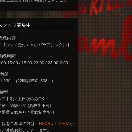
都合上設置が難しい場合がございます。
スタッフ募集中
[業務内容]
ドリンク / 受付 / 照明 / PAアシスタント
[勤務時間]
:00-15:00 / 15:00-23:00 / 23:00-6:00
[時給]
¥1,230～ (22時以降¥1,538～)
[備考]
シフト制 / 土日祝のみOK
年齢・経験不問 (高校生不可)
交通費支給あり / 昇給制度あり
面接をご希望の方は、
RECRUITページ
か
らご連絡お願いいたします。