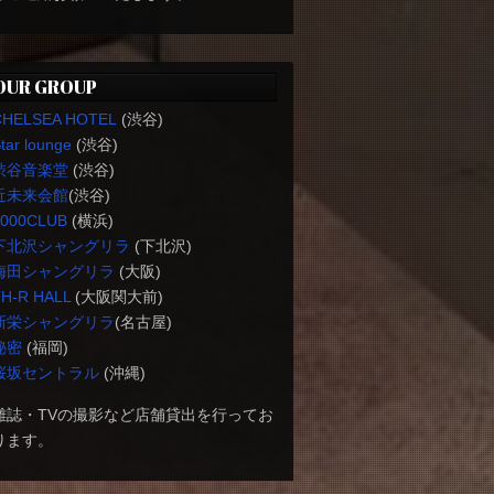
OUR GROUP
CHELSEA HOTEL
(渋谷)
tar lounge
(渋谷)
渋谷音楽堂
(渋谷)
近未来会館
(渋谷)
1000CLUB
(横浜)
下北沢シャングリラ
(下北沢)
梅田シャングリラ
(大阪)
H-R HALL
(大阪関大前)
新栄シャングリラ
(名古屋)
秘密
(福岡)
桜坂セントラル
(沖縄)
雑誌・TVの撮影など店舗貸出を行ってお
ります。