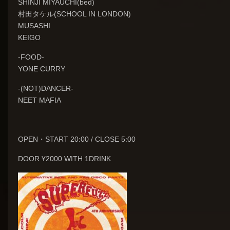
SHINJI MIYAUCHI(bed)
村田タケル(SCHOOL IN LONDON)
MUSASHI
KEIGO
-FOOD-
YONE CURRY
-(NOT)DANCER-
NEET MAFIA
OPEN・START 20:00 / CLOSE 5:00
DOOR ¥2000 WITH 1DRINK