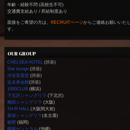
年齢・経験不問 (高校生不可)
交通費支給あり / 昇給制度あり
面接をご希望の方は、
RECRUITページ
からご連絡お願いいた
す。
OUR GROUP
CHELSEA HOTEL
(渋谷)
Star lounge
(渋谷)
渋谷音楽堂
(渋谷)
近未来会館
(渋谷)
1000CLUB
(横浜)
下北沢シャングリラ
(下北沢)
梅田シャングリラ
(大阪)
TH-R HALL
(大阪関大前)
新栄シャングリラ
(名古屋)
秘密
(福岡)
桜坂セントラル
(沖縄)