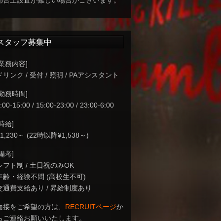
都合上設置が難しい場合がございます。
スタッフ募集中
[業務内容]
ドリンク / 受付 / 照明 / PAアシスタント
[勤務時間]
:00-15:00 / 15:00-23:00 / 23:00-6:00
[時給]
¥1,230～ (22時以降¥1,538～)
[備考]
シフト制 / 土日祝のみOK
年齢・経験不問 (高校生不可)
交通費支給あり / 昇給制度あり
面接をご希望の方は、
RECRUITページ
か
らご連絡お願いいたします。