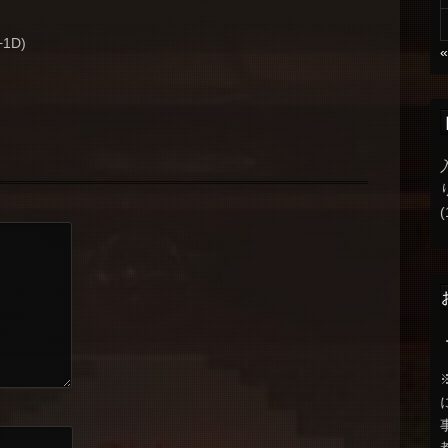
+1D)
(