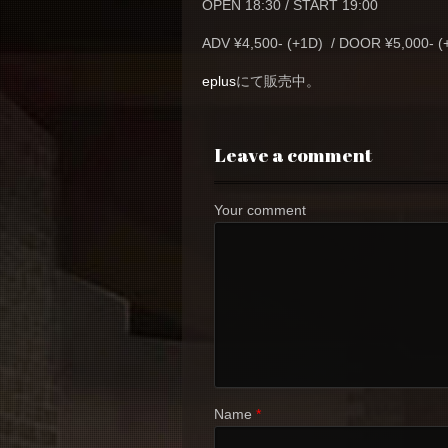
OPEN 18:30 / START 19:00
ADV ¥4,500- (+1D) / DOOR ¥5,000- (
eplus
にて販売中。
Leave a comment
Your comment
Name
*