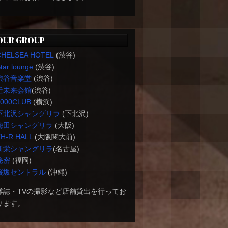
OUR GROUP
CHELSEA HOTEL
(渋谷)
tar lounge
(渋谷)
渋谷音楽堂
(渋谷)
近未来会館
(渋谷)
1000CLUB
(横浜)
下北沢シャングリラ
(下北沢)
梅田シャングリラ
(大阪)
H-R HALL
(大阪関大前)
新栄シャングリラ
(名古屋)
秘密
(福岡)
桜坂セントラル
(沖縄)
雑誌・TVの撮影など店舗貸出を行ってお
ります。