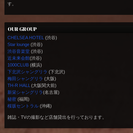
す。
OUR GROUP
CHELSEA HOTEL
(渋谷)
Star lounge
(渋谷)
渋谷音楽堂
(渋谷)
近未来会館
(渋谷)
1000CLUB
(横浜)
下北沢シャングリラ
(下北沢)
梅田シャングリラ
(大阪)
TH-R HALL
(大阪関大前)
新栄シャングリラ
(名古屋)
秘密
(福岡)
桜坂セントラル
(沖縄)
雑誌・TVの撮影など店舗貸出を行っております。