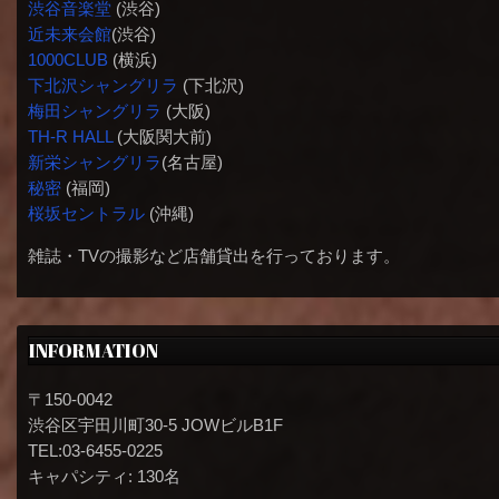
渋谷音楽堂
(渋谷)
近未来会館
(渋谷)
1000CLUB
(横浜)
下北沢シャングリラ
(下北沢)
梅田シャングリラ
(大阪)
TH-R HALL
(大阪関大前)
新栄シャングリラ
(名古屋)
秘密
(福岡)
桜坂セントラル
(沖縄)
雑誌・TVの撮影など店舗貸出を行っております。
INFORMATION
〒150-0042
渋谷区宇田川町30-5 JOWビルB1F
TEL:03-6455-0225
キャパシティ: 130名