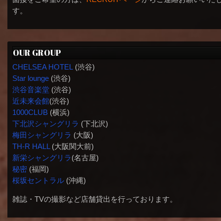
す。
OUR GROUP
CHELSEA HOTEL
(渋谷)
Star lounge
(渋谷)
渋谷音楽堂
(渋谷)
近未来会館
(渋谷)
1000CLUB
(横浜)
下北沢シャングリラ
(下北沢)
梅田シャングリラ
(大阪)
TH-R HALL
(大阪関大前)
新栄シャングリラ
(名古屋)
秘密
(福岡)
桜坂セントラル
(沖縄)
雑誌・TVの撮影など店舗貸出を行っております。