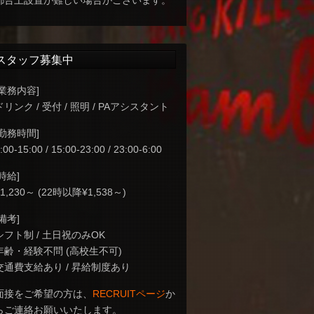
都合上設置が難しい場合がございます。
スタッフ募集中
[業務内容]
ドリンク / 受付 / 照明 / PAアシスタント
[勤務時間]
:00-15:00 / 15:00-23:00 / 23:00-6:00
[時給]
¥1,230～ (22時以降¥1,538～)
[備考]
シフト制 / 土日祝のみOK
年齢・経験不問 (高校生不可)
交通費支給あり / 昇給制度あり
面接をご希望の方は、
RECRUITページ
か
らご連絡お願いいたします。