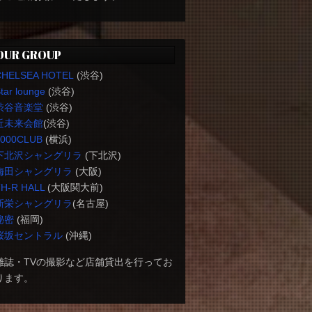
OUR GROUP
CHELSEA HOTEL
(渋谷)
tar lounge
(渋谷)
渋谷音楽堂
(渋谷)
近未来会館
(渋谷)
1000CLUB
(横浜)
下北沢シャングリラ
(下北沢)
梅田シャングリラ
(大阪)
H-R HALL
(大阪関大前)
新栄シャングリラ
(名古屋)
秘密
(福岡)
桜坂セントラル
(沖縄)
雑誌・TVの撮影など店舗貸出を行ってお
ります。