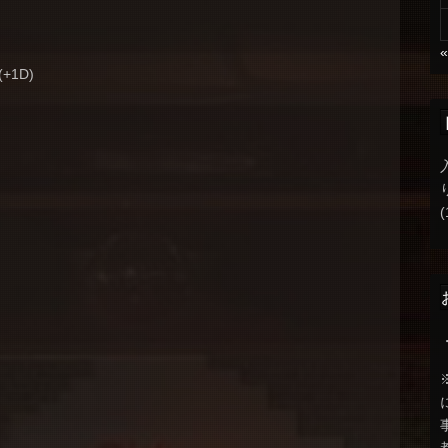
(+1D)
(