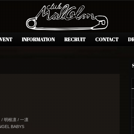
EVENT
INFORMATION
RECRUIT
CONTACT
DR
ん / 明根凛 / 一凛
GEL BABYS