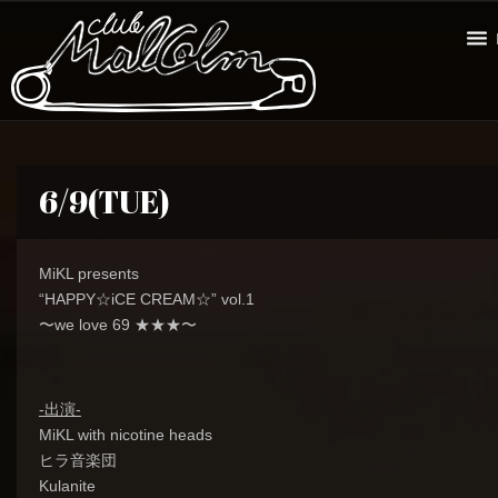
6/9(TUE)
MiKL presents
“HAPPY☆iCE CREAM☆” vol.1
〜we love 69 ★★★〜
-出演-
MiKL with nicotine heads
ヒラ音楽団
Kulanite