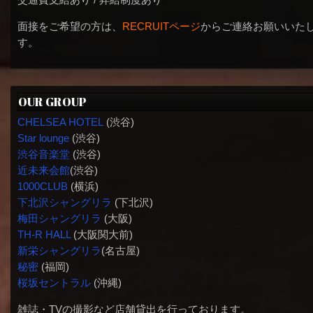
交通費支給あり / 昇給制度あり
面接をご希望の方は、
RECRUITページ
からご連絡お願いいた
す。
OUR GROUP
CHELSEA HOTEL
(渋谷)
Star lounge
(渋谷)
渋谷音楽堂
(渋谷)
近未来会館
(渋谷)
1000CLUB
(横浜)
下北沢シャングリラ
(下北沢)
梅田シャングリラ
(大阪)
TH-R HALL
(大阪関大前)
新栄シャングリラ
(名古屋)
秘密
(福岡)
桜坂セントラル
(沖縄)
雑誌・TVの撮影など店舗貸出を行っております。