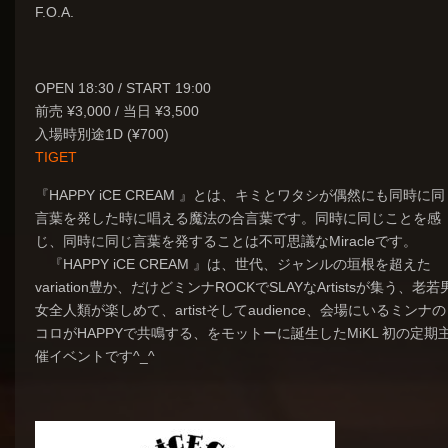
F.O.A.
OPEN 18:30 / START 19:00
前売 ¥3,000 / 当日 ¥3,500
入場時別途1D (¥700)
TIGET
『HAPPY
iCE CREAM
』とは、キミとワタシが偶然にも同時に同
言葉を発した時に唱える魔法の合言葉です。同時に同じことを感
じ、同時に同じ言葉を発することは不可思議なMiracleです。
『HAPPY
iCE CREAM 』は、世代、ジャンルの垣根を超えた
variation豊か、だけどミンナROCKでSLAYなArtistsが集う、老若
女全人類が楽しめて、artistそしてaudience、会場にいるミンナ
コロが
HAPPY
で共鳴する、をモットーに誕生したMiKL 初の定期
催イベントです^_^