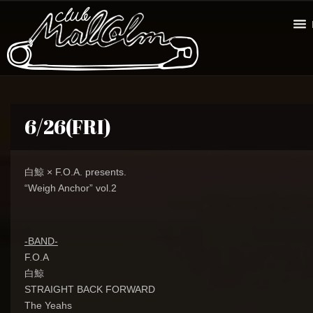
6/26(FRI)
白鯨 × F.O.A. presents.
“Weigh Anchor” vol.2
-BAND-
F.O.A
白鯨
STRAIGHT BACK FORWARD
The Yeahs