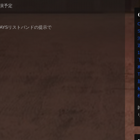
0終演予定
 or 2DAYSリストバンドの提示で
S
T