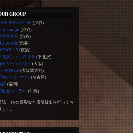
OUR GROUP
CHELSEA HOTEL
(渋谷)
tar lounge
(渋谷)
渋谷音楽堂
(渋谷)
近未来会館
(渋谷)
1000CLUB
(横浜)
下北沢シャングリラ
(下北沢)
梅田シャングリラ
(大阪)
H-R HALL
(大阪関大前)
新栄シャングリラ
(名古屋)
秘密
(福岡)
桜坂セントラル
(沖縄)
雑誌・TVの撮影など店舗貸出を行ってお
ります。