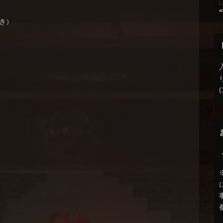
付き）
(