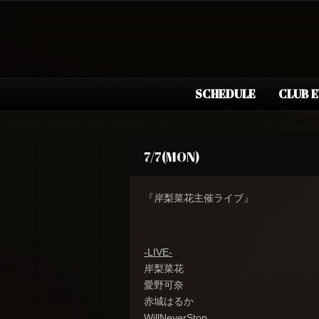
SCHEDULE
CLUB 
7/7(MON)
『岸梨菜花主催ライブ』
-LIVE-
岸梨菜花
愛野可奈
赤城はるか
WillNeverStop