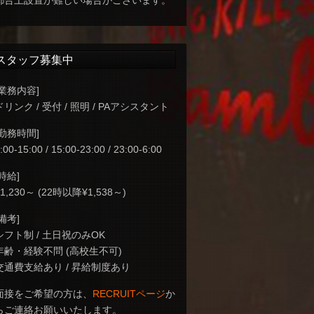
都合上設置が難しい場合がございます。
スタッフ募集中
[業務内容]
ドリンク / 受付 / 照明 / PAアシスタント
[勤務時間]
:00-15:00 / 15:00-23:00 / 23:00-6:00
[時給]
¥1,230～ (22時以降¥1,538～)
[備考]
シフト制 / 土日祝のみOK
年齢・経験不問 (高校生不可)
交通費支給あり / 昇給制度あり
面接をご希望の方は、
RECRUITページ
か
らご連絡お願いいたします。