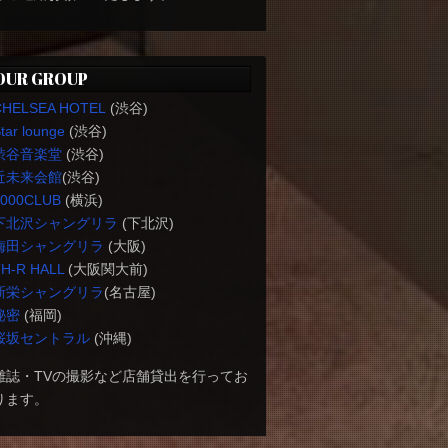
OUR GROUP
CHELSEA HOTEL
(渋谷)
tar lounge
(渋谷)
渋谷音楽堂
(渋谷)
近未来会館
(渋谷)
1000CLUB
(横浜)
下北沢シャングリラ
(下北沢)
梅田シャングリラ
(大阪)
H-R HALL
(大阪関大前)
新栄シャングリラ
(名古屋)
秘密
(福岡)
桜坂セントラル
(沖縄)
雑誌・TVの撮影など店舗貸出を行ってお
ります。