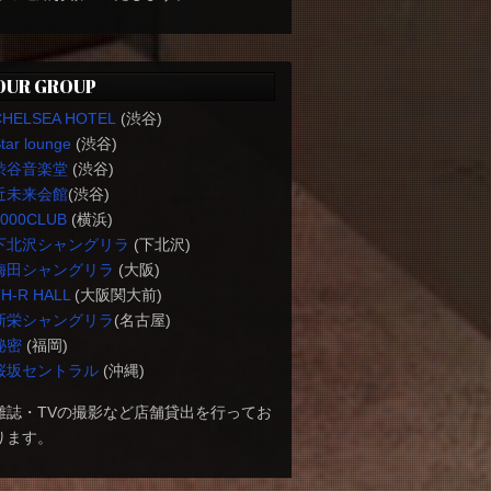
OUR GROUP
CHELSEA HOTEL
(渋谷)
tar lounge
(渋谷)
渋谷音楽堂
(渋谷)
近未来会館
(渋谷)
1000CLUB
(横浜)
下北沢シャングリラ
(下北沢)
梅田シャングリラ
(大阪)
H-R HALL
(大阪関大前)
新栄シャングリラ
(名古屋)
秘密
(福岡)
桜坂セントラル
(沖縄)
雑誌・TVの撮影など店舗貸出を行ってお
ります。