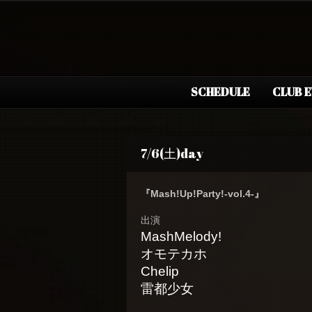
SCHEDULE
CLUB 
7/6(土)day
『Mash!Up!Party!-vol.4-』
出演
MashMelody!
オモテカホ
Chelip
雷都少女