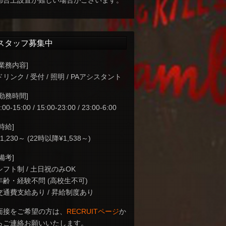
都合上設置が難しい場合がございます。
スタッフ募集中
[業務内容]
ドリンク / 受付 / 照明 / PAアシスタント
[勤務時間]
:00-15:00 / 15:00-23:00 / 23:00-6:00
[時給]
¥1,230～ (22時以降¥1,538～)
[備考]
シフト制 / 土日祝のみOK
年齢・経験不問 (高校生不可)
交通費支給あり / 昇給制度あり
面接をご希望の方は、
RECRUITページ
か
らご連絡お願いいたします。