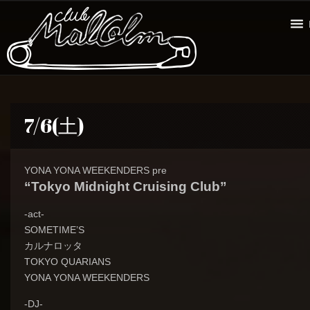
7/6(土)
YONA YONA WEEKENDERS pre
“Tokyo Midnight Cruising Club”
-act-
SOMETIME’S
カルナロッタ
TOKYO QUARIANS
YONA YONA WEEKENDERS
-DJ-