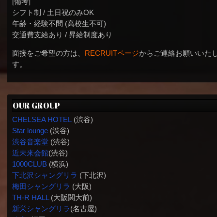
[備考]
シフト制 / 土日祝のみOK
年齢・経験不問 (高校生不可)
交通費支給あり / 昇給制度あり
面接をご希望の方は、
RECRUITページ
からご連絡お願いいた
す。
OUR GROUP
CHELSEA HOTEL
(渋谷)
Star lounge
(渋谷)
渋谷音楽堂
(渋谷)
近未来会館
(渋谷)
1000CLUB
(横浜)
下北沢シャングリラ
(下北沢)
梅田シャングリラ
(大阪)
TH-R HALL
(大阪関大前)
新栄シャングリラ
(名古屋)