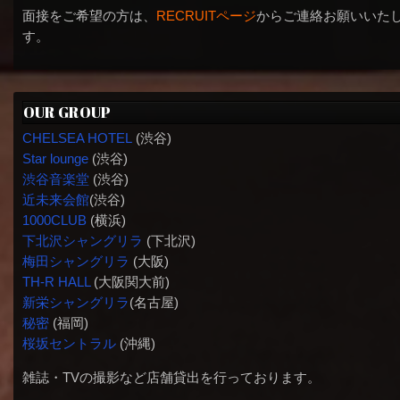
面接をご希望の方は、
RECRUITページ
からご連絡お願いいた
す。
OUR GROUP
CHELSEA HOTEL
(渋谷)
Star lounge
(渋谷)
渋谷音楽堂
(渋谷)
近未来会館
(渋谷)
1000CLUB
(横浜)
下北沢シャングリラ
(下北沢)
梅田シャングリラ
(大阪)
TH-R HALL
(大阪関大前)
新栄シャングリラ
(名古屋)
秘密
(福岡)
桜坂セントラル
(沖縄)
雑誌・TVの撮影など店舗貸出を行っております。